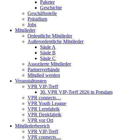
Paketer
Geschichte
Geschäftsstelle
Präsidium
Jobs
Mitglieder
Ordentliche Mitglieder
Außerordentliche Mitglieder
Säule A
Säule B
Säule C
Assoziierte Mitglieder
Partnerverbände
Mitglied werden
Veranstaltungen
VPR VIP-Treff
30. VPR VIP-Treff 2026 in Potsdam
VPR connects…
VPR Youth League
VPR Lernfabrik
VPR Denkfabrik
VPR vor Ort
Mitgliederbereich
VPR VIP-Treff
VPR connects…