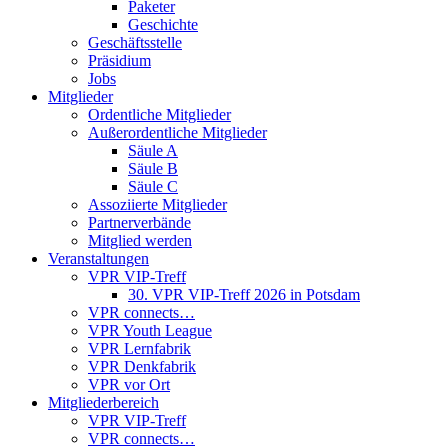
Paketer
Geschichte
Geschäftsstelle
Präsidium
Jobs
Mitglieder
Ordentliche Mitglieder
Außerordentliche Mitglieder
Säule A
Säule B
Säule C
Assoziierte Mitglieder
Partnerverbände
Mitglied werden
Veranstaltungen
VPR VIP-Treff
30. VPR VIP-Treff 2026 in Potsdam
VPR connects…
VPR Youth League
VPR Lernfabrik
VPR Denkfabrik
VPR vor Ort
Mitgliederbereich
VPR VIP-Treff
VPR connects…