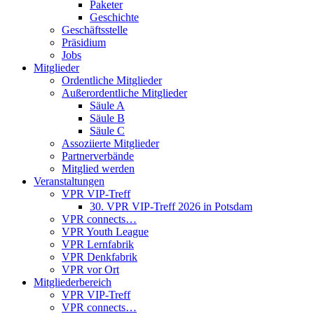
Paketer
Geschichte
Geschäftsstelle
Präsidium
Jobs
Mitglieder
Ordentliche Mitglieder
Außerordentliche Mitglieder
Säule A
Säule B
Säule C
Assoziierte Mitglieder
Partnerverbände
Mitglied werden
Veranstaltungen
VPR VIP-Treff
30. VPR VIP-Treff 2026 in Potsdam
VPR connects…
VPR Youth League
VPR Lernfabrik
VPR Denkfabrik
VPR vor Ort
Mitgliederbereich
VPR VIP-Treff
VPR connects…