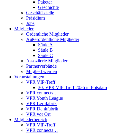
Paketer
Geschichte
Geschäftsstelle
Präsidium
Jobs
Mitglieder
Ordentliche Mitglieder
Außerordentliche Mitglieder
Säule A
Säule B
Säule C
Assoziierte Mitglieder
Partnerverbände
Mitglied werden
Veranstaltungen
VPR VIP-Treff
30. VPR VIP-Treff 2026 in Potsdam
VPR connects…
VPR Youth League
VPR Lernfabrik
VPR Denkfabrik
VPR vor Ort
Mitgliederbereich
VPR VIP-Treff
VPR connects…