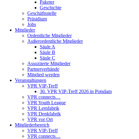
Paketer
Geschichte
Geschäftsstelle
Präsidium
Jobs
Mitglieder
Ordentliche Mitglieder
Außerordentliche Mitglieder
Säule A
Säule B
Säule C
Assoziierte Mitglieder
Partnerverbände
Mitglied werden
Veranstaltungen
VPR VIP-Treff
30. VPR VIP-Treff 2026 in Potsdam
VPR connects…
VPR Youth League
VPR Lernfabrik
VPR Denkfabrik
VPR vor Ort
Mitgliederbereich
VPR VIP-Treff
VPR connects…