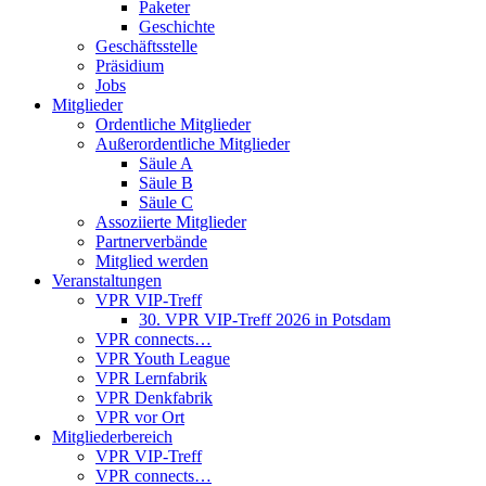
Paketer
Geschichte
Geschäftsstelle
Präsidium
Jobs
Mitglieder
Ordentliche Mitglieder
Außerordentliche Mitglieder
Säule A
Säule B
Säule C
Assoziierte Mitglieder
Partnerverbände
Mitglied werden
Veranstaltungen
VPR VIP-Treff
30. VPR VIP-Treff 2026 in Potsdam
VPR connects…
VPR Youth League
VPR Lernfabrik
VPR Denkfabrik
VPR vor Ort
Mitgliederbereich
VPR VIP-Treff
VPR connects…