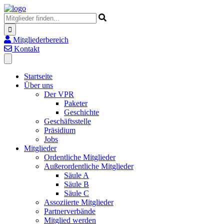
Mitgliederbereich
Kontakt
Startseite
Über uns
Der VPR
Paketer
Geschichte
Geschäftsstelle
Präsidium
Jobs
Mitglieder
Ordentliche Mitglieder
Außerordentliche Mitglieder
Säule A
Säule B
Säule C
Assoziierte Mitglieder
Partnerverbände
Mitglied werden