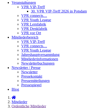
Veranstaltungen
VPR VIP-Treff
30. VPR VIP-Treff 2026 in Potsdam
VPR connects…
VPR Youth League
VPR Lernfabrik
VPR Denkfabrik
VPR vor Ort
Mitgliederbereich
VPR VIP-Treff
VPR connects…
VPR Youth League
Jahreshauptversammlung
Mitgliederinformationen
Newsletterbuchungen
Newsletter / Presse
Newsletter
Pressekontakt
Pressemitteilungen
Pressespiegel
Blog
Mitglieder
Ordentliche Mitglieder